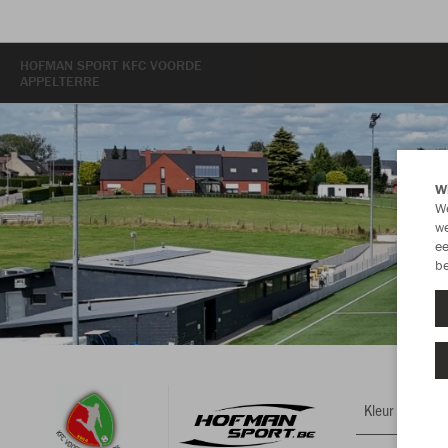
HOFMAN SPORT KFC VOORDE
APPELTERRE
Wi
We
we
ee
be
Kleur