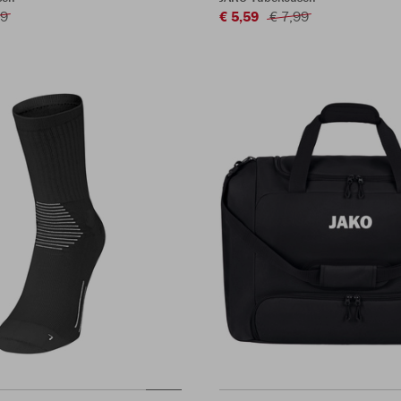
99
€ 5,59
€ 7,99