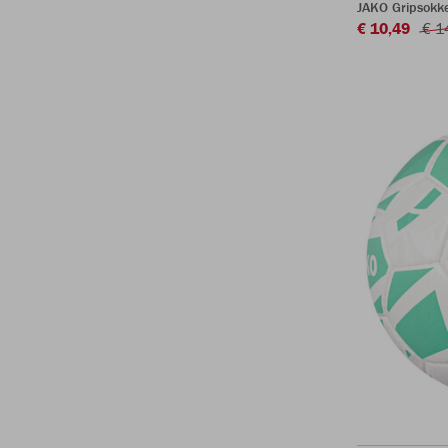
JAKO Gripsokk
€ 10,49
€ 1