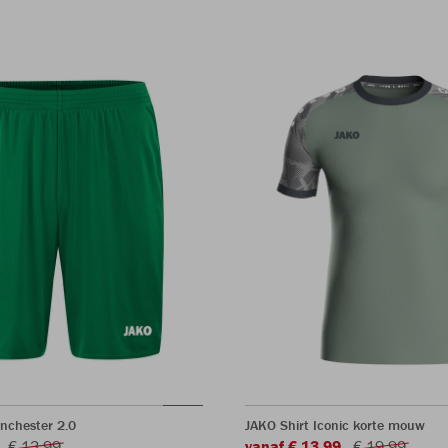
nchester 2.0
JAKO Shirt Iconic korte mouw
€ 13,99
vanaf € 13,99
€ 19,99