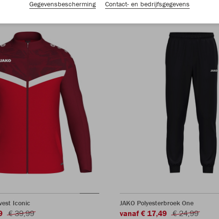
Gegevensbescherming
Contact- en bedrijfsgegevens
vest Iconic
JAKO Polyesterbroek One
9
€ 39,99
vanaf € 17,49
€ 24,99