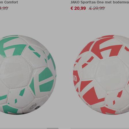
en Comfort
JAKO Sporttas One met bodemva
4,99
€ 20,99
€ 29,99