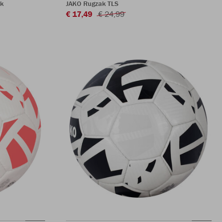
k
JAKO Rugzak TLS
€ 17,49
€ 24,99