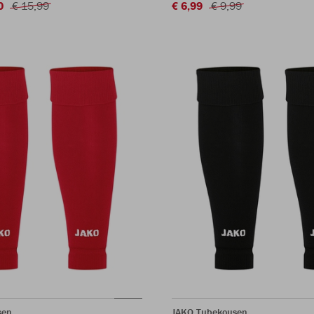
0
€ 15,99
€ 6,99
€ 9,99
sen
JAKO Tubekousen