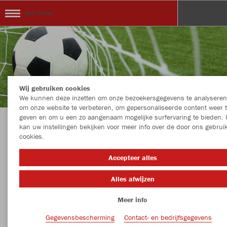
KEG Gistel
Wij gebruiken cookies
We kunnen deze inzetten om onze bezoekersgegevens te analyseren
om onze website te verbeteren, om gepersonaliseerde content weer 
geven en om u een zo aangenaam mogelijke surfervaring te bieden. 
kan uw instellingen bekijken voor meer info over de door ons gebrui
KEG Gistel, familiaal, gezellig en sportief !
cookies.
Accepteer alles
Alles afwijzen
Kleur
Maat
Meer info
Gegevensbescherming
Contact- en bedrijfsgegevens