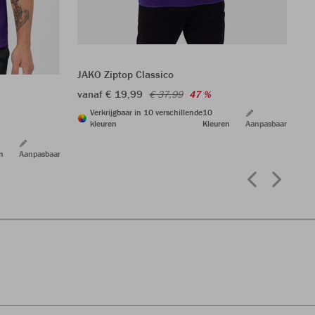
JA
va
JAKO Ziptop Classico
vanaf € 19,99
€ 37,99
47 %
Verkrijgbaar in 10 verschillende
10
kleuren
Kleuren
Aanpasbaar
n
Aanpasbaar