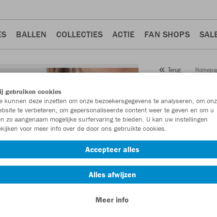
ES
BALLEN
COLLECTIES
ACTIE
FAN SHOPS
SAL
Homepa
Terug
JAKO
Ja
j gebruiken cookies
 kunnen deze inzetten om onze bezoekersgegevens te analyseren, om onz
Artikelnummer:
685
bsite te verbeteren, om gepersonaliseerde content weer te geven en om u
n zo aangenaam mogelijke surfervaring te bieden. U kan uw instellingen
kijken voor meer info over de door ons gebruikte cookies.
Zin in 30% korting
Accepteer alles
Alles afwijzen
Meer info