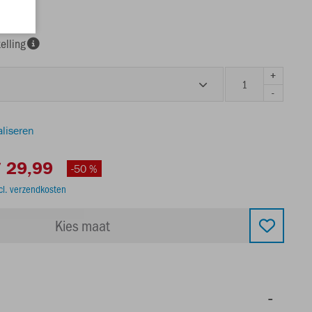
elling
+
-
aliseren
 29,99
-50 %
cl. verzendkosten
Kies maat