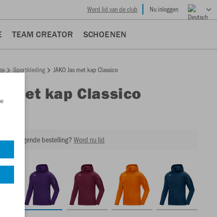
Word lid van de club
Nu inloggen
E
TEAM CREATOR
SCHOENEN
ge
Sportkleding
JAKO Jas met kap Classico
s met kap Classico
e
0
 op je volgende bestelling?
Word nu lid