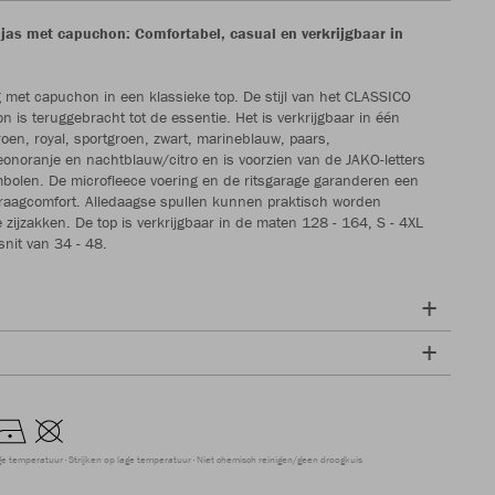
as met capuchon: Comfortabel, casual en verkrijgbaar in
g met capuchon in een klassieke top. De stijl van het CLASSICO
 is teruggebracht tot de essentie. Het is verkrijgbaar in één
troen, royal, sportgroen, zwart, marineblauw, paars,
eonoranje en nachtblauw/citro en is voorzien van de JAKO-letters
olen. De microfleece voering en de ritsgarage garanderen een
raagcomfort. Alledaagse spullen kunnen praktisch worden
zijzakken. De top is verkrijgbaar in de maten 128 - 164, S - 4XL
nit van 34 - 48.
ge temperatuur
Strijken op lage temperatuur
Niet chemisch reinigen/geen droogkuis