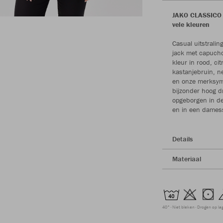
JAKO CLASSICO j
vele kleuren
Casual uitstralin
jack met capuchon
kleur in rood, ci
kastanjebruin, n
en onze merksymb
bijzonder hoog d
opgeborgen in de 
en in een damess
Details
Materiaal
40°
Niet bleken
Drogen op la