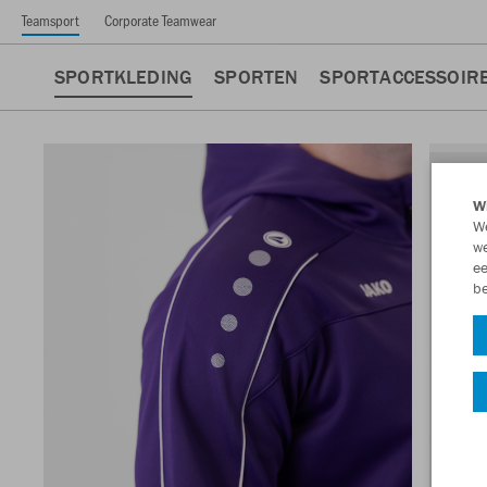
Teamsport
Corporate Teamwear
SPORTKLEDING
SPORTEN
SPORTACCESSOIR
Wi
We
we
ee
be