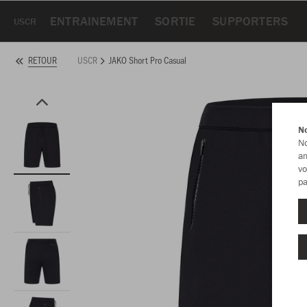
ENTRAINEMENT
SORTIE
SUPPORTERS
USCR
USCR
JAKO Short Pro Casual
RETOUR
No
No
am
vo
pa