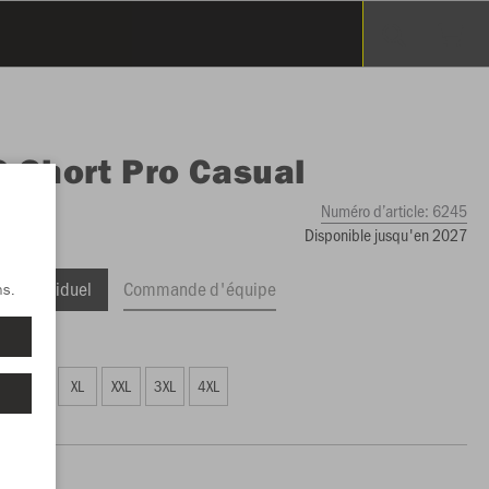
O
Short Pro Casual
Numéro d’article:
6245
Disponible jusqu'en 2027
ge Individuel
Commande d'équipe
ns.
,99 €)
L
XL
XXL
3XL
4XL