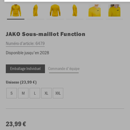
JAKO
Sous-maillot Function
Numéro d’article:
6479
Disponible jusqu'en 2028
Emballage Individuel
Commande d'équipe
Unisexe (23,99 €)
S
M
L
XL
XXL
23,99 €