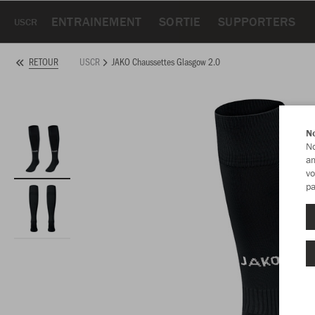
ENTRAINEMENT
SORTIE
SUPPORTERS
USCR
USCR
JAKO Chaussettes Glasgow 2.0
RETOUR
No
No
am
vo
pa