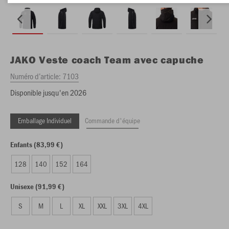
JAKO
Veste coach Team avec capuche
Numéro d’article:
7103
Disponible jusqu'en 2026
Emballage Individuel
Commande d'équipe
Enfants (83,99 €)
128
140
152
164
Unisexe (91,99 €)
S
M
L
XL
XXL
3XL
4XL