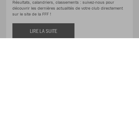
Résultats, calandriers, classements : suivez-nous pour
découvrir les dernières actualités de votre club directement
sur le site de la FFF !
LIRE LA SUITE
Découvrez les services et les actualités de TAFF
ÉQUIPEMENTS !
TAFF EQUIPEMENTS est votre partenaire spécialisé dans la
fourniture de matériels sportifs et professionnels. Notre