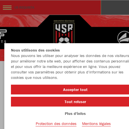
US REQUISTA
Nous utilisons des cookies
Nous pouvons les utiliser pour analyser les données de nos visiteurs
pour améliorer notre site web, pour afficher des contenus personnal
et pour vous offrir la meilleure expérience en ligne. Vous pouvez
consulter vos paramètres pour obtenir plus d'informations sur les
BOUTIQUE OFFICIELLE US REQUISTA
cookies que nous utilisons.
Accepter tout
Tout refuser
Couleur
Taille
Plus d'infos
Protection des données
Mentions légales