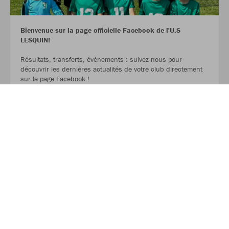
Bienvenue sur la page officielle Facebook de l'U.S
LESQUIN!
Résultats, transferts, évènements : suivez-nous pour
découvrir les dernières actualités de votre club directement
sur la page Facebook !
LIRE LA SUITE