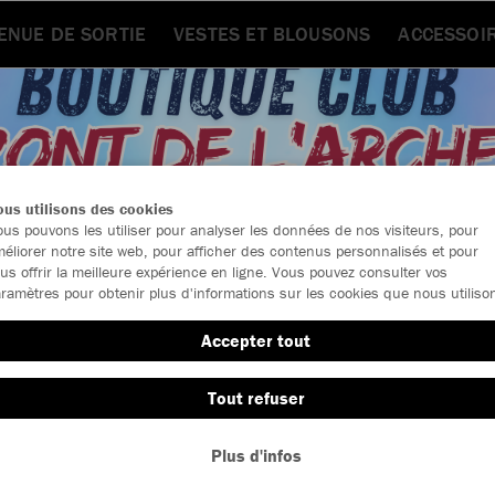
ENUE DE SORTIE
VESTES ET BLOUSONS
ACCESSOI
us utilisons des cookies
us pouvons les utiliser pour analyser les données de nos visiteurs, pour
éliorer notre site web, pour afficher des contenus personnalisés et pour
us offrir la meilleure expérience en ligne. Vous pouvez consulter vos
ramètres pour obtenir plus d'informations sur les cookies que nous utiliso
Accepter tout
Tout refuser
Taille
Plus d'infos