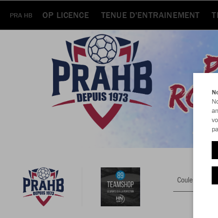
OP LICENCE
TENUE D'ENTRAINEMENT
T
PRA HB
No
No
am
vo
pa
Couleur