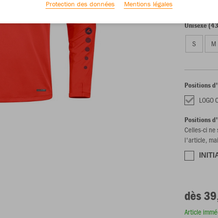
128
14
Protection des données
Mentions légales
Unisexe (43
S
M
Positions d
LOGO 
Positions d
Celles-ci ne
l'article, ma
INITI
dès 39
Article imm