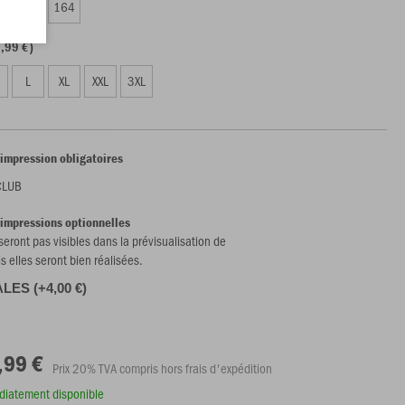
0
152
164
,99 €)
L
XL
XXL
3XL
'impression obligatoires
CLUB
'impressions optionnelles
 seront pas visibles dans la prévisualisation de
is elles seront bien réalisées.
ALES (+4,00 €)
,99 €
Prix 20% TVA compris hors frais d'expédition
édiatement disponible