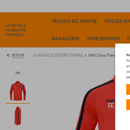
TENUES DE SORTIE
TENUES D
LA MYGALE
SEQUESTRE
FOOTBALL
BAGAGERIE
ACCESSOIRES
T
LA MYGALE SEQUESTRE FOOTBALL
JAKO Ziptop Power
RETOUR
No
No
am
vo
pa