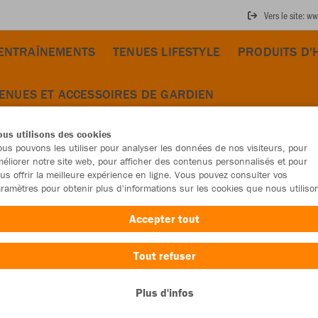
Vers le site: 
'ENTRAÎNEMENTS
TENUES LIFESTYLE
PRODUITS D'
ENUES ET ACCESSOIRES DE GARDIEN
us utilisons des cookies
us pouvons les utiliser pour analyser les données de nos visiteurs, pour
éliorer notre site web, pour afficher des contenus personnalisés et pour
us offrir la meilleure expérience en ligne. Vous pouvez consulter vos
JAK
ramètres pour obtenir plus d'informations sur les cookies que nous utiliso
Accepter tout
Tout refuser
Emballa
Plus d'infos
Enfants (39