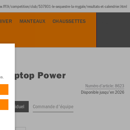
www.fff.fr/competition/club/537931-le-sequestre-la-mygale/resultats-et-calendrier.html
HIVER
MANTEAUX
CHAUSSETTES
O
Ziptop Power
ns.
Numéro d’article:
8623
Disponible jusqu'en 2026
ge Individuel
Commande d'équipe
,99 €)