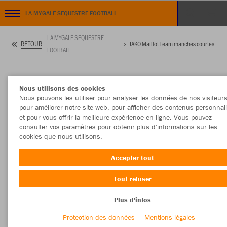
LA MYGALE SEQUESTRE FOOTBALL
LA MYGALE SEQUESTRE
RETOUR
JAKO Maillot Team manches courtes
FOOTBALL
Nous utilisons des cookies
Nous pouvons les utiliser pour analyser les données de nos visiteurs
pour améliorer notre site web, pour afficher des contenus personnal
et pour vous offrir la meilleure expérience en ligne. Vous pouvez
consulter vos paramètres pour obtenir plus d'informations sur les
cookies que nous utilisons.
Accepter tout
Tout refuser
Plus d'infos
Protection des données
Mentions légales