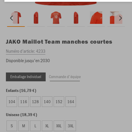
JAKO
Maillot Team manches courtes
Numéro d’article:
4233
Disponible jusqu'en 2030
Emballage Individuel
Commande d'équipe
Enfants (16,79 €)
104
116
128
140
152
164
Unisexe (18,39 €)
S
M
L
XL
XXL
3XL