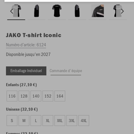
JAKO
T-shirt Iconic
Numéro d’article:
6124
Disponible jusqu'en 2027
Emballage Individuel
Commande d'équipe
Enfants (27,10 €)
116
128
140
152
164
Unisexe (32,10 €)
S
M
L
XL
XXL
3XL
4XL
Femmes (32,10 €)