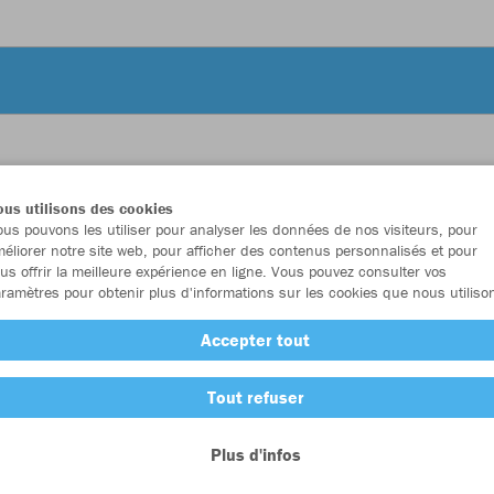
JAK
us utilisons des cookies
us pouvons les utiliser pour analyser les données de nos visiteurs, pour
éliorer notre site web, pour afficher des contenus personnalisés et pour
us offrir la meilleure expérience en ligne. Vous pouvez consulter vos
ramètres pour obtenir plus d'informations sur les cookies que nous utiliso
Emballa
Accepter tout
Enfants (39
Tout refuser
116
12
Plus d'infos
Unisexe (44