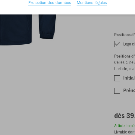
Protection des données
Mentions légales
S
M
Positions d
Logo c
Positions d
Celles-ci ne
l'article, ma
Initia
Préno
dès 39
Article imm
Livrable dan