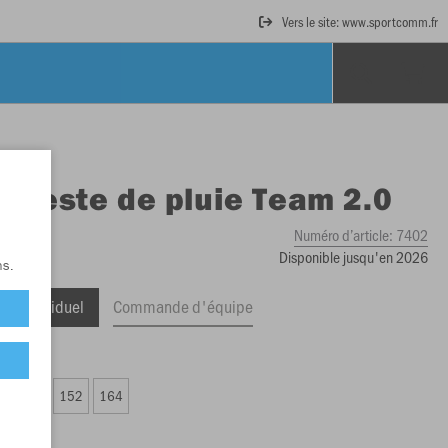
Vers le site: www.sportcomm.fr
O
Veste de pluie Team 2.0
Numéro d’article:
7402
Disponible jusqu'en 2026
ns.
ge Individuel
Commande d'équipe
,99 €)
8
140
152
164
,99 €)