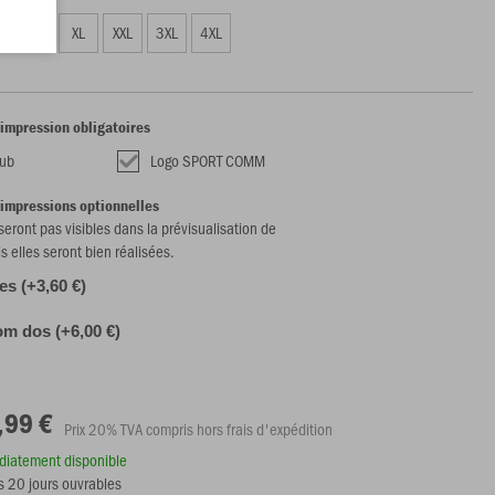
L
XL
XXL
3XL
4XL
'impression obligatoires
lub
Logo SPORT COMM
'impressions optionnelles
 seront pas visibles dans la prévisualisation de
is elles seront bien réalisées.
les (+3,60 €)
m dos (+6,00 €)
,99 €
Prix 20% TVA compris hors frais d'expédition
édiatement disponible
s 20 jours ouvrables