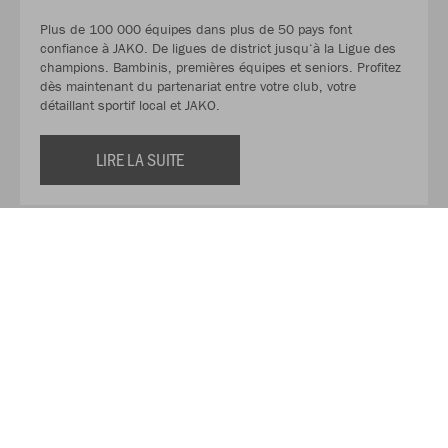
Plus de 100 000 équipes dans plus de 50 pays font
confiance à JAKO. De ligues de district jusqu‘à la Ligue des
champions. Bambinis, premières équipes et seniors. Profitez
dès maintenant du partenariat entre votre club, votre
détaillant sportif local et JAKO.
LIRE LA SUITE
À propos d'ECHO SPORT,