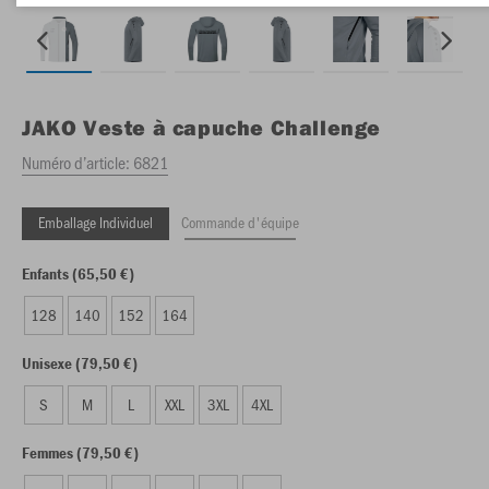
JAKO
Veste à capuche Challenge
Numéro d’article:
6821
Emballage Individuel
Commande d'équipe
Enfants (65,50 €)
128
140
152
164
Unisexe (79,50 €)
S
M
L
XXL
3XL
4XL
Femmes (79,50 €)