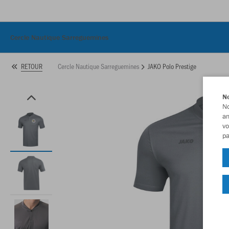
Cercle Nautique Sarreguemines
Cercle Nautique Sarreguemines
JAKO Polo Prestige
RETOUR
No
No
am
vo
pa