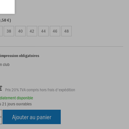
4XL
,50 €)
38
40
42
44
46
48
'impression obligatoires
n club
€
Prix 20% TVA compris hors frais d'expédition
édiatement disponible
s 21 jours ouvrables
Ajouter au panier