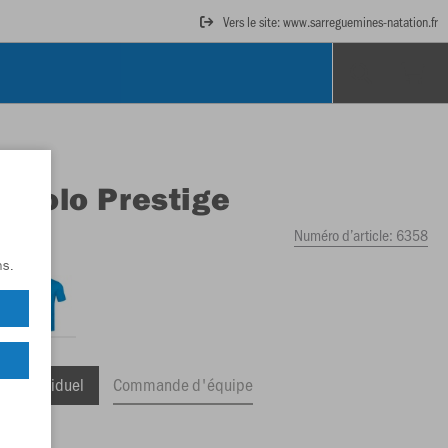
Vers le site: www.sarreguemines-natation.fr
O
Polo Prestige
Numéro d’article:
6358
ns.
ge Individuel
Commande d'équipe
,50 €)