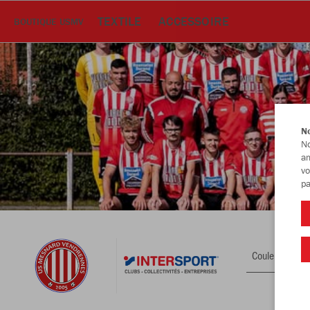
TEXTILE
ACCESSOIRE
BOUTIQUE USMV
No
No
am
vo
pa
Couleur