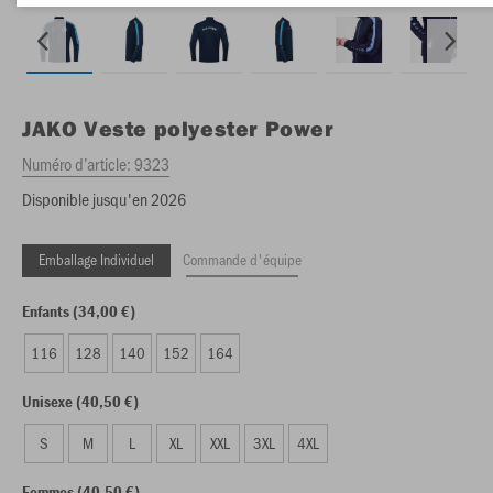
JAKO
Veste polyester Power
Numéro d’article:
9323
Disponible jusqu'en 2026
Emballage Individuel
Commande d'équipe
Enfants (34,00 €)
116
128
140
152
164
Unisexe (40,50 €)
S
M
L
XL
XXL
3XL
4XL
Femmes (40,50 €)