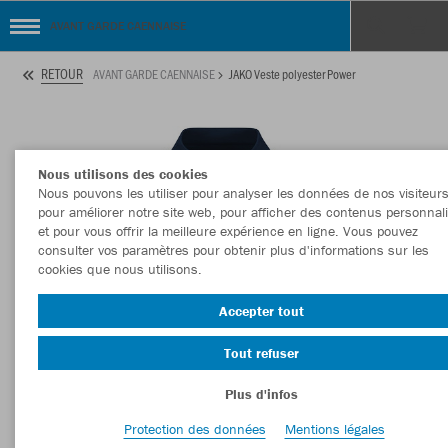
AVANT GARDE CAENNAISE
RETOUR
AVANT GARDE CAENNAISE
JAKO Veste polyester Power
Nous utilisons des cookies
Nous pouvons les utiliser pour analyser les données de nos visiteurs
pour améliorer notre site web, pour afficher des contenus personnal
et pour vous offrir la meilleure expérience en ligne. Vous pouvez
consulter vos paramètres pour obtenir plus d'informations sur les
cookies que nous utilisons.
Accepter tout
Tout refuser
Plus d'infos
Protection des données
Mentions légales