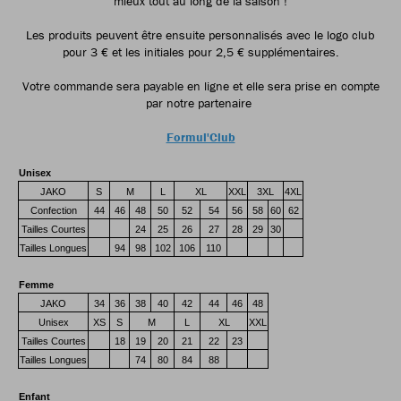
mieux tout au long de la saison !
Les produits peuvent être ensuite personnalisés avec le logo club
pour 3 € et les initiales pour 2,5 € supplémentaires.
Votre commande sera payable en ligne et elle sera prise en compte
par notre partenaire
Formul'Club
Unisex
JAKO
S
M
L
XL
XXL
3XL
4XL
Confection
44
46
48
50
52
54
56
58
60
62
Tailles Courtes
24
25
26
27
28
29
30
Tailles Longues
94
98
102
106
110
Femme
JAKO
34
36
38
40
42
44
46
48
Unisex
XS
S
M
L
XL
XXL
Tailles Courtes
18
19
20
21
22
23
Tailles Longues
74
80
84
88
Enfant