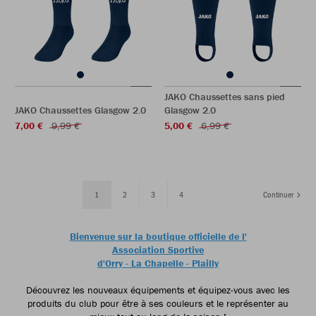
JAKO Chaussettes sans pied
JAKO Chaussettes Glasgow 2.0
Glasgow 2.0
7,00 €
9,99 €
5,00 €
6,99 €
1
2
3
4
Continuer
Bienvenue sur la boutique officielle de l'
Association Sportive
d'Orry - La Chapelle - Plailly
Découvrez les nouveaux équipements et équipez-vous avec les
produits du club pour être à ses couleurs et le représenter au