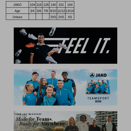
JAKO
104
116
128
140
152
164
Age
3/4
5/6
7/8
9/10
11/12
13/14
Unisex
3XS
2XS
XS