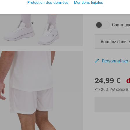
Protection des données
Mentions légales
blanc
Command
Veuillez choisir
Personnaliser 
24,99 €
d
Prix 20% TVA compris