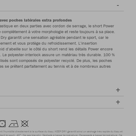
 avec poches latérales extra profondes
astique en deux parties avec cordon de serrage, le short Power
 complètement à votre morphologie et reste toujours à sa place.
Dry garantit une sensation agréable pendant le sport, car le
dement et vous protège du refroidissement. L'insertion
id d'abeille sur le côté du short rend les détails Power encore
 Le polyester-interlock assure un matériau très durable. 100 %
ilisés sont composés de polyester recyclé. De plus, les poches
des se prêtent parfaitement au tennis et à de nombreux autres
nt l'humidité directement à la surface du tissu. KEEP DRY garantit ainsi un séchage très rapide du tissu et
dant le sport.
40°
Ne pas blanchir
Séchage à basse température
Repassage à basse température
Ne