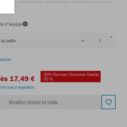
e d'équipe
+
 la taille
-
article
-30% Remise (Summer Deals)
ès 17,49 €
-30 %
hors frais d'expédition
Veuillez choisir la taille