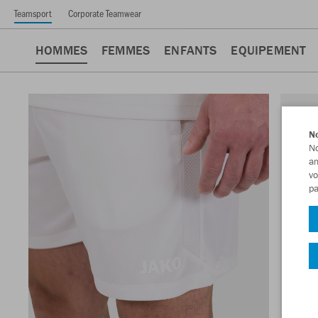
Teamsport
Corporate Teamwear
HOMMES
FEMMES
ENFANTS
EQUIPEMENT
No
No
am
vo
pa