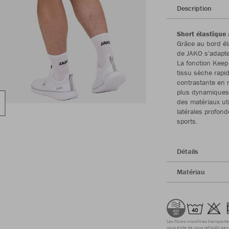
Description
Short élastique
Grâce au bord él
de JAKO s'adapte
La fonction Keep 
tissu sèche rapi
contrastante en n
plus dynamiques.
des matériaux ut
latérales profon
sports.
Détails
Matériau
Les fibres microfines transporte
vous évite de vous refroidir pen