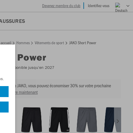
Devenez membre du club
Identifiez-vous
AUSSURES
accueil
Hommes
Vêtements de sport
JAKO Short Power
ort Power
223
- Disponible jusqu'en 2027
ns.
e du club JAKO, vous pouvez économiser 30% sur votre prochaine
ir membre maintenant