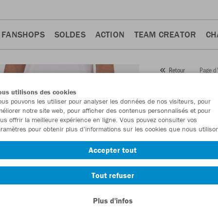
FANSHOPS
SOLDES
ACTION
TEAM CREATOR
CH
Page d'
Retour
JAKO
Sh
us utilisons des cookies
us pouvons les utiliser pour analyser les données de nos visiteurs, pour
Numéro d’article:
6
éliorer notre site web, pour afficher des contenus personnalisés et pour
us offrir la meilleure expérience en ligne. Vous pouvez consulter vos
ramètres pour obtenir plus d'informations sur les cookies que nous utiliso
En tant que membr
Accepter tout
commande.
Deven
Tout refuser
Plus d'infos