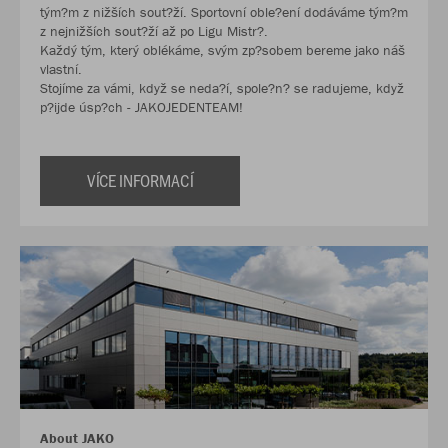
tým?m z nižších sout?ží. Sportovní oble?ení dodáváme tým?m
z nejnižších sout?ží až po Ligu Mistr?.
Každý tým, který oblékáme, svým zp?sobem bereme jako náš
vlastní.
Stojíme za vámi, když se neda?í, spole?n? se radujeme, když
p?ijde úsp?ch - JAKOJEDENTEAM!
VÍCE INFORMACÍ
About JAKO