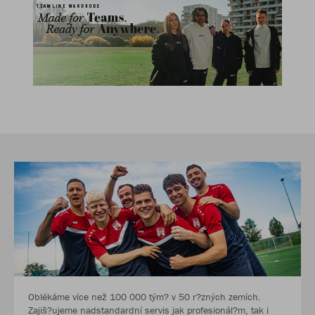
Oblékáme více než 100 000 tým? v 50 r?zných zemích.
Zajiš?ujeme nadstandardní servis jak profesionál?m, tak i