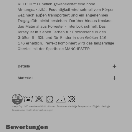
KEEP DRY Funktion gewährleistet eine hohe
Atmungsaktivität: Feuchtigkeit wird schnell vom Körper
weg nach außen transportiert und ein angenehmes
Tragegefühl bleibt bestehen. Darüber hinaus trocknet
das Material aus Polyester - Interlock schnell. Das
Jersey ist in sieben Farben für Erwachsene in den
Größen S - 3XL und für Kinder in den Größen 116 -
176 erhältlich. Perfekt kombiniert wird das langärmlige
Oberteil mit der Sporthose MANCHESTER.
Details
Material
Keep Dry
40° waschen
Nicht chloren
Trocknen niedrige Temperatur
Bügeln niedrige
Temperatur
Nicht chemisch reinigen
Bewertungen