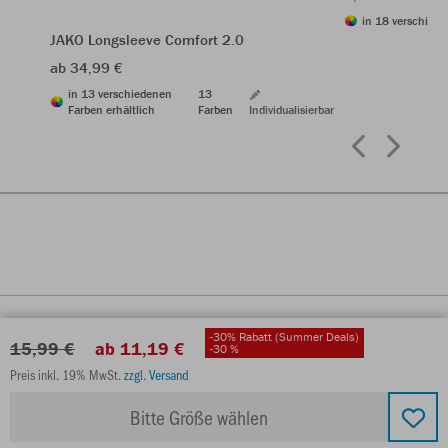
in 18 verschiede
JAKO Longsleeve Comfort 2.0
ab 34,99 €
in 13 verschiedenen
13
Farben erhältlich
Farben
Individualisierbar
-30% Rabatt (Summer Deals)
15,99 €
ab 11,19 €
-30 %
Preis inkl. 19% MwSt.
zzgl. Versand
Bitte Größe wählen