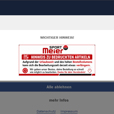
WICHTIGER HINWEIS!
ir verwenden Cookies
rch die Analyse der Besucherdaten können wir dir personalisierte Inhalte
zeigen und unsere Website verbessern. Weitere Informationen zu den
okies findest Du in den Einstellungen.
Alle akzeptieren
Alle ablehnen
Farbe
mehr Infos
Datenschutz
Impressum