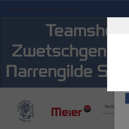
Zwetschgenbacher Narrengilde Sasbach
W
Du
an
Co
Nachhaltig