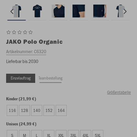
JAKO
Polo Organic
Artikelnummer:
C6320
Lieferbar bis 2030
Einzelauftrag
Teambestellung
Größentabelle
Kinder (21,99 €)
116
128
140
152
164
Unisex (24,99 €)
S
M
L
XL
XXL
3XL
4XL
5XL