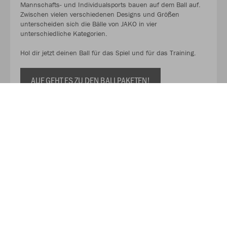
Mannschafts- und Individualsports bauen auf dem Ball auf.
Zwischen vielen verschiedenen Designs und Größen
unterscheiden sich die Bälle von JAKO in vier
unterschiedliche Kategorien.
Hol dir jetzt deinen Ball für das Spiel und für das Training.
AUF GEHT ES ZU DEN BALLPAKETEN!
Kaufe Deinen Geschenkgutschein zum Verschenken!