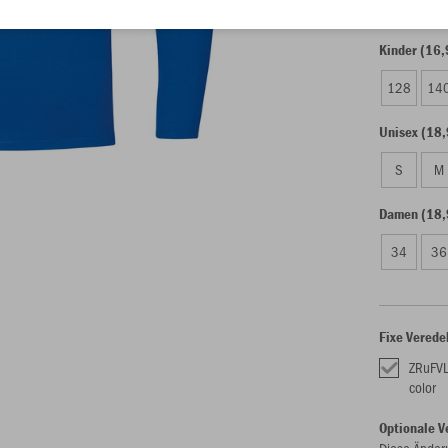
Kinder (16,
128
14
Unisex (18,
S
M
Damen (18,
34
36
Fixe Verede
ZRuFVL
color
Optionale V
Diese Änder