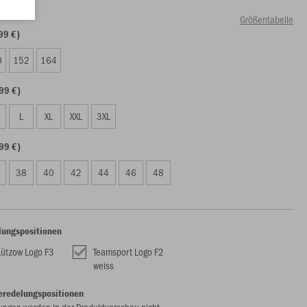
Größentabelle
99 €)
0
152
164
99 €)
L
XL
XXL
3XL
99 €)
38
40
42
44
46
48
lungspositionen
ützow Logo F3
Teamsport Logo F2
weiss
eredelungspositionen
ungen werden in der Produktvorschau nicht