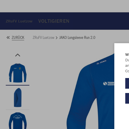
VOLTIGIEREN
ZRuFV Luetzow
ZRuFV Luetzow
JAKO Longsleeve Run 2.0
ZURÜCK
W
Du
an
Co