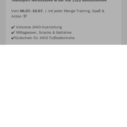
Teamsport Nordhausen & der VfB 1922 Bischofferode
Vom
06.07.-10.07.
| mit jeder Menge Training, Spaß &
Action 💯
✔️ inklusive JAKO-Ausrüstung
✔️ Mittagessen, Snacks & Getränke
✔️Gutschein für JAKO Fußballschuhe
Wir freuen uns auf dich! 🫵🏼
JAKO FUSSBALL CAMP 2026