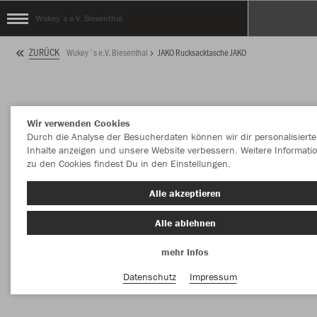
Wukey´s e.V. Biesenthal
ZURÜCK
Wukey´s e.V. Biesenthal
JAKO Rucksacktasche JAKO
Wir verwenden Cookies
Durch die Analyse der Besucherdaten können wir dir personalisierte
Inhalte anzeigen und unsere Website verbessern. Weitere Informati
zu den Cookies findest Du in den Einstellungen.
Alle akzeptieren
Alle ablehnen
mehr Infos
Datenschutz
Impressum