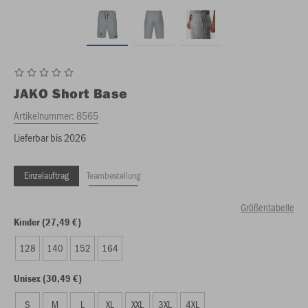
JAKO
Short Base
Artikelnummer:
8565
Lieferbar bis 2026
Einzelauftrag
Teambestellung
Größentabelle
Kinder (27,49 €)
128
140
152
164
Unisex (30,49 €)
S
M
L
XL
XXL
3XL
4XL