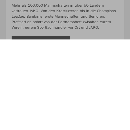
Mehr als 100.000 Mannschaften in über 50 Ländern
vertrauen JAKO. Von den Kreisklassen bis in die Champions
League. Bambinis, erste Mannschaften und Senioren.
Profitiert ab sofort von der Partnerschaft zwischen eurem
Verein, eurem Sportfachhändler vor Ort und JAKO.
MEHR LESEN
Über JAKO
Aus der Garage zum führenden Teamsport-Ausrüster. Die