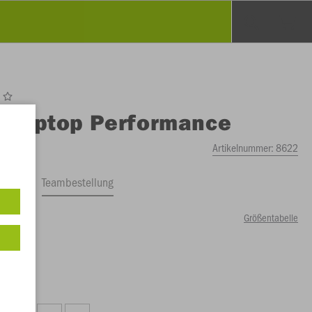
O
Ziptop Performance
Artikelnummer:
8622
ftrag
Teambestellung
Größentabelle
12 €)
37 €)