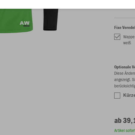
M
L
Fixe Verede
Wappe
weiß
Optionale V
Diese Änder
angezeigt. S
berücksichti
Kürze
ab 39,
Artikel sofo