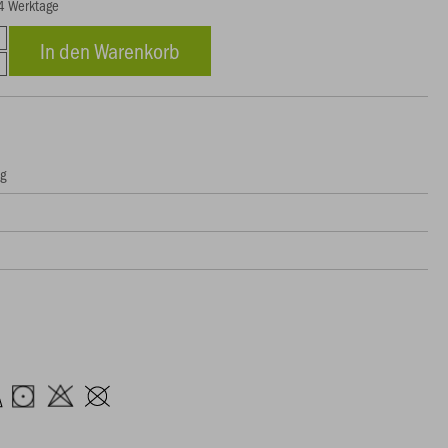
14 Werktage
In den Warenkorb
ng