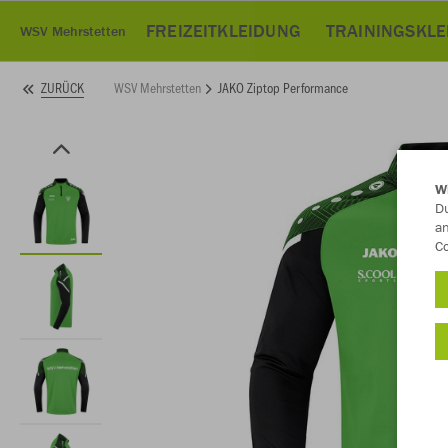
FREIZEITKLEIDUNG
TRAININGSKL
WSV Mehrstetten
WSV Mehrstetten
JAKO Ziptop Performance
ZURÜCK
W
Du
an
Co