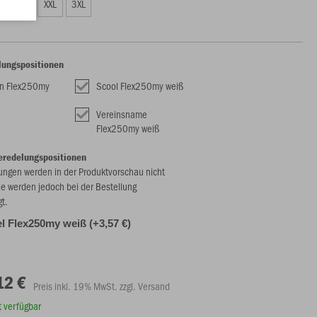
XL
XXL
3XL
lungspositionen
n Flex250my
Scool Flex250my weiß
Vereinsname
Flex250my weiß
eredelungspositionen
ungen werden in der Produktvorschau nicht
ie werden jedoch bei der Bestellung
gt.
l Flex250my weiß (+3,57 €)
12 €
Preis inkl. 19% MwSt. zzgl. Versand
rt verfügbar