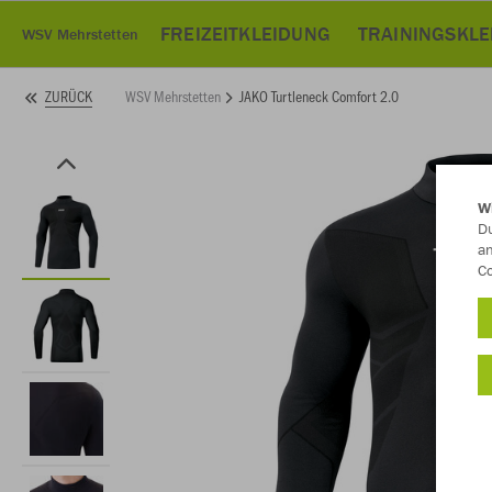
FREIZEITKLEIDUNG
TRAININGSKL
WSV Mehrstetten
WSV Mehrstetten
JAKO Turtleneck Comfort 2.0
ZURÜCK
W
Du
an
Co