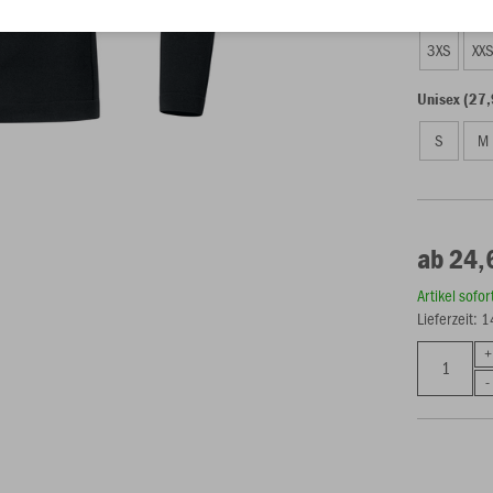
Kinder (24,
3XS
XX
Unisex (27,
S
M
ab 24,
Artikel sofo
Lieferzeit: 