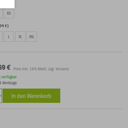
69 €)
S
XS
94 €)
L
XL
XXL
69 €
Preis inkl. 19% MwSt. zzgl. Versand
rt verfügbar
14 Werktage
In den Warenkorb