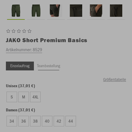
JAKO
Short Premium Basics
Artikelnummer:
8529
Einzelauftrag
Teambestellung
Größentabelle
Unisex (37,01 €)
S
M
4XL
Damen (37,01 €)
34
36
38
40
42
44