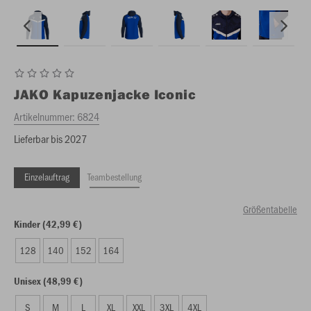
JAKO
Kapuzenjacke Iconic
Artikelnummer:
6824
Lieferbar bis 2027
Einzelauftrag
Teambestellung
Größentabelle
Kinder (42,99 €)
128
140
152
164
Unisex (48,99 €)
S
M
L
XL
XXL
3XL
4XL