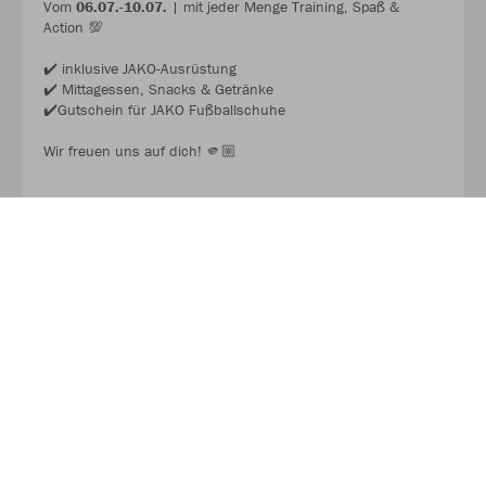
Vom
06.07.-10.07.
| mit jeder Menge Training, Spaß &
Action 💯
✔️ inklusive JAKO-Ausrüstung
✔️ Mittagessen, Snacks & Getränke
✔️Gutschein für JAKO Fußballschuhe
Wir freuen uns auf dich! 🫵🏼
JAKO FUSSBALL CAMP 2026