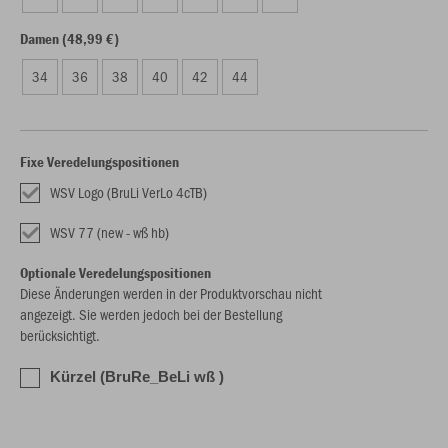
Damen (48,99 €)
34
36
38
40
42
44
Fixe Veredelungspositionen
WSV Logo (BruLi VerLo 4cTB)
WSV 77 (new - wß hb)
Optionale Veredelungspositionen
Diese Änderungen werden in der Produktvorschau nicht
angezeigt. Sie werden jedoch bei der Bestellung
berücksichtigt.
Kürzel (BruRe_BeLi wß )