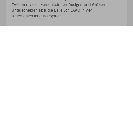
Zwischen vielen verschiedenen Designs und Größen
unterscheiden sich die Bälle von JAKO in vier
unterschiedliche Kategorien.
Hol dir jetzt deinen Ball für das Spiel und für das Training.
AUF GEHT ES ZU DEN BALLPAKETEN!
Kaufe Deinen Geschenkgutschein zum Verschenken!
Mit unserem Gutschein schenkst du Flexibilität, Qualität und