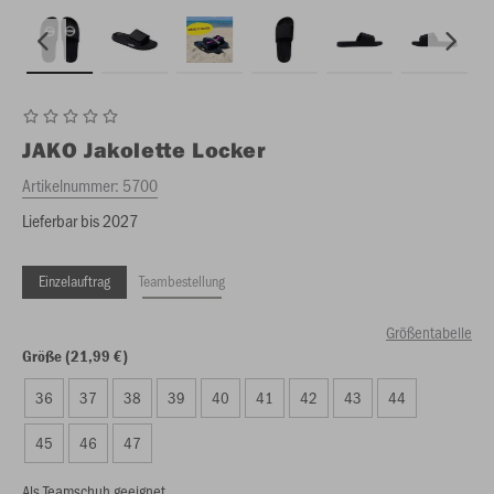
JAKO
Jakolette Locker
Artikelnummer:
5700
Lieferbar bis 2027
Einzelauftrag
Teambestellung
Größentabelle
Größe (21,99 €)
36
37
38
39
40
41
42
43
44
45
46
47
Als Teamschuh geeignet