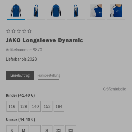
JAKO
Longsleeve Dynamic
Artikelnummer:
8870
Lieferbar bis 2028
Einzelauftrag
Teambestellung
Größentabelle
Kinder (41,49 €)
116
128
140
152
164
Unisex (44,49 €)
S
M
L
XL
XXL
3XL