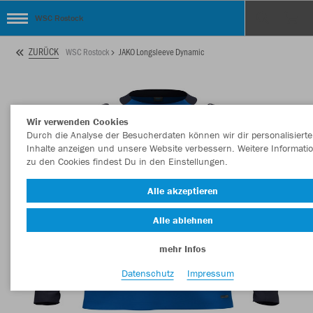
WSC Rostock
ZURÜCK
WSC Rostock
JAKO Longsleeve Dynamic
Wir verwenden Cookies
Durch die Analyse der Besucherdaten können wir dir personalisierte
Inhalte anzeigen und unsere Website verbessern. Weitere Informati
zu den Cookies findest Du in den Einstellungen.
Alle akzeptieren
Alle ablehnen
mehr Infos
Datenschutz
Impressum