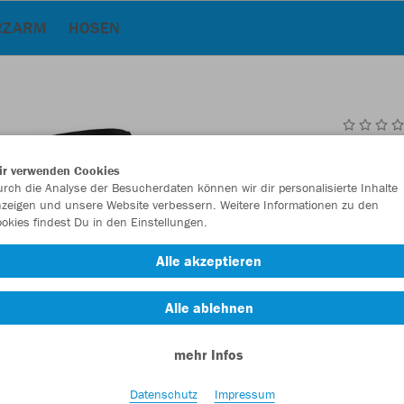
RZARM
HOSEN
JAK
ir verwenden Cookies
rch die Analyse der Besucherdaten können wir dir personalisierte Inhalte
zeigen und unsere Website verbessern. Weitere Informationen zu den
okies findest Du in den Einstellungen.
Einzelau
Alle akzeptieren
Alle ablehnen
Kinder (14,
mehr Infos
128
14
Damen (17,
Datenschutz
Impressum