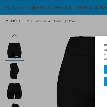
OBERTEILE LANGARM
OBERTEILE KU
WSC Rostock
WSC Rostock
JAKO Indoor Tight Power
ZURÜCK
W
Du
an
Co