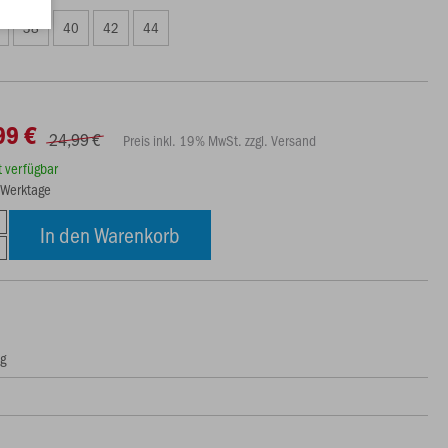
38
40
42
44
99 €
24,99 €
Preis inkl. 19% MwSt. zzgl. Versand
rt verfügbar
5 Werktage
In den Warenkorb
ng