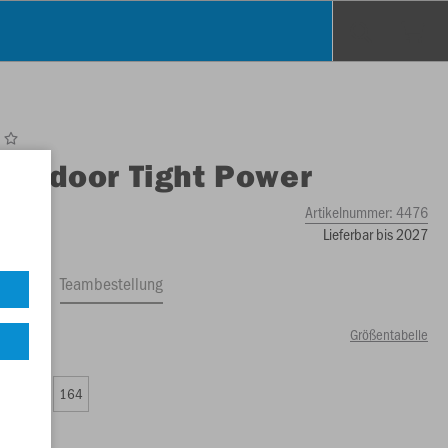
O
Indoor Tight Power
Artikelnummer:
4476
Lieferbar bis 2027
ftrag
Teambestellung
Größentabelle
99 €)
0
152
164
99 €)