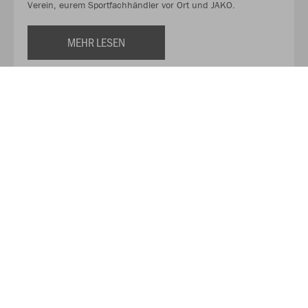
Verein, eurem Sportfachhändler vor Ort und JAKO.
MEHR LESEN
Über JAKO
Aus der Garage zum führenden Teamsport-Ausrüster. Die
Erfolgsgeschichte von JAKO beginnt 1989 und dauert bis
heute an. Seit der Gründung ist es das Ziel von JAKO, der
optimale Partner für alle Teams zu sein. In Deutschland,
weltweit und von der Kreisklasse bis in die Champions