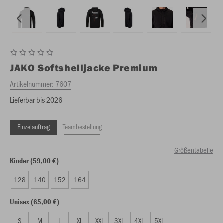
JAKO
Softshelljacke Premium
Artikelnummer:
7607
Lieferbar bis 2026
Einzelauftrag
Teambestellung
Größentabelle
Kinder (59,00 €)
128
140
152
164
Unisex (65,00 €)
S
M
L
XL
XXL
3XL
4XL
5XL