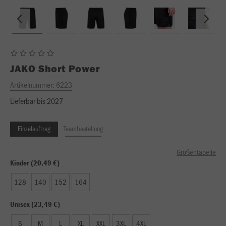
JAKO
Short Power
Artikelnummer:
6223
Lieferbar bis 2027
Einzelauftrag
Teambestellung
Größentabelle
Kinder (20,49 €)
128
140
152
164
Unisex (23,49 €)
S
M
L
XL
XXL
3XL
4XL