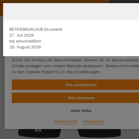
WOLFURT WALKERS
ZURÜCK
WOLFURT WALKERS
JAKO Short Power
BETRIEBSURLAUB Druckerei
27. Juli 2026
bis einschließlich
16. August 2026​​​​​​​
Wir verwenden Cookies
Durch die Analyse der Besucherdaten können wir dir personalisierte
Inhalte anzeigen und unsere Website verbessern. Weitere Informati
zu den Cookies findest Du in den Einstellungen.
Alle akzeptieren
Alle ablehnen
mehr Infos
Datenschutz
Impressum