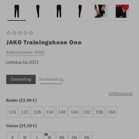
JAKO
Trainingshose One
Artikelnummer:
8400
Lieferbar bis 2031
Einzelauftrag
Teambestellung
Größentabelle
Kinder (22,00 €)
116
122
128
134
140
146
152
158
164
Unisex (24,50 €)
S
M
L
XL
XXL
3XL
4XL