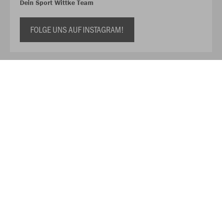
Dein Sport Wittke Team
FOLGE UNS AUF INSTAGRAM!
Über JAKO
Aus der Garage zum führenden Teamsport-Ausrüster. Die
Erfolgsgeschichte von JAKO beginnt 1989 und dauert bis
heute an. Seit der Gründung ist es das Ziel von JAKO, der
optimale Partner für alle Teams zu sein. In Deutschland,
weltweit und von der Kreisklasse bis in die Champions