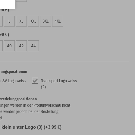
99 €)
L
XL
XXL
3XL
4XL
99 €)
40
42
44
lungspositionen
r SV Logo weiss
Teamsport Logo weiss
(2)
eredelungspositionen
ungen werden in der Produktvorschau nicht
ie werden jedoch bei der Bestellung
gt.
klein unter Logo (3) (+3,99 €)