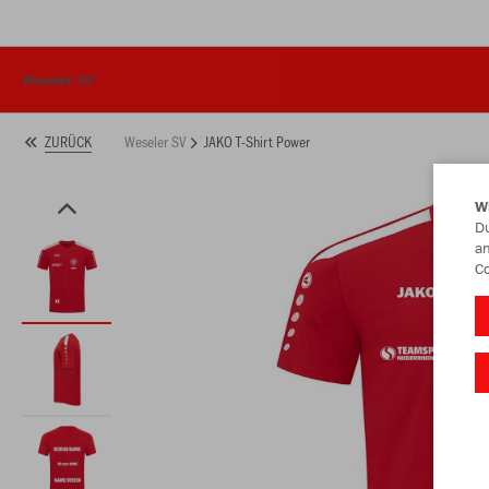
Weseler SV
Weseler SV
JAKO T-Shirt Power
ZURÜCK
W
Du
an
Co