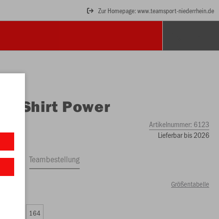
Zur Homepage: www.teamsport-niederrhein.de
O
T-Shirt Power
Artikelnummer:
6123
Lieferbar bis 2026
ftrag
Teambestellung
Größentabelle
99 €)
0
152
164