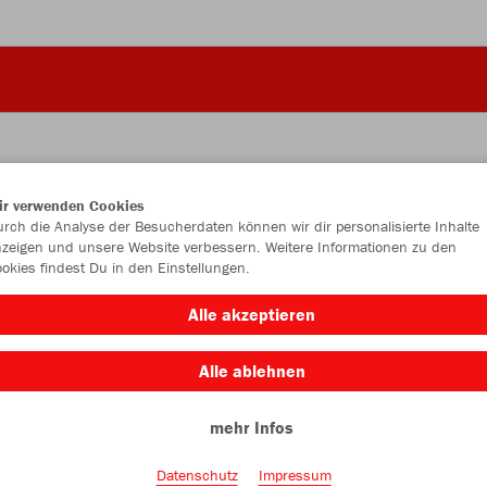
ir verwenden Cookies
JAK
rch die Analyse der Besucherdaten können wir dir personalisierte Inhalte
zeigen und unsere Website verbessern. Weitere Informationen zu den
okies findest Du in den Einstellungen.
Alle akzeptieren
Einzelau
Alle ablehnen
mehr Infos
Kinder (16,
128
14
Datenschutz
Impressum