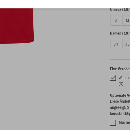
Unisex (18,
S
M
Damen (18,
34
36
Fixe Verede
Wesele
(3)
Optionale V
Diese Änder
angezeigt. S
berücksichti
Name 