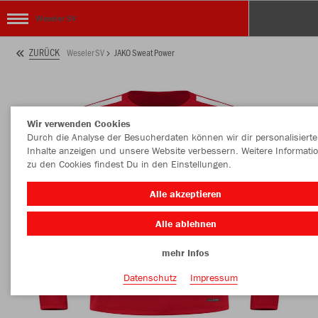
Weseler SV
ZURÜCK
Weseler SV
JAKO Sweat Power
Wir verwenden Cookies
Durch die Analyse der Besucherdaten können wir dir personalisierte
Inhalte anzeigen und unsere Website verbessern. Weitere Informati
zu den Cookies findest Du in den Einstellungen.
Alle akzeptieren
Alle ablehnen
mehr Infos
Datenschutz
Impressum