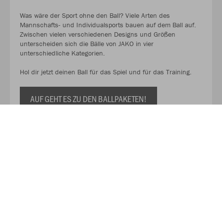
Was wäre der Sport ohne den Ball? Viele Arten des
Mannschafts- und Individualsports bauen auf dem Ball auf.
Zwischen vielen verschiedenen Designs und Größen
unterscheiden sich die Bälle von JAKO in vier
unterschiedliche Kategorien.
Hol dir jetzt deinen Ball für das Spiel und für das Training.
AUF GEHT ES ZU DEN BALLPAKETEN!