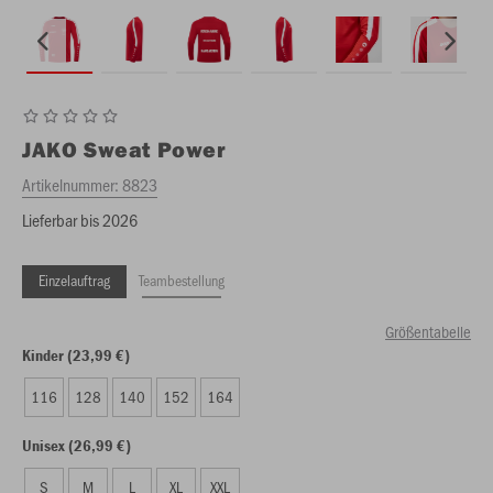
JAKO
Sweat Power
Artikelnummer:
8823
Lieferbar bis 2026
Einzelauftrag
Teambestellung
Größentabelle
Kinder (23,99 €)
116
128
140
152
164
Unisex (26,99 €)
S
M
L
XL
XXL