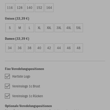
116
128
140
152
164
Unisex (32,39 €)
S
M
L
XL
XXL
3XL
4XL
5XL
Damen (32,39 €)
34
36
38
40
42
44
46
48
Fixe Veredelungspositionen
Hartiste Logo
Vereinslogo 1c Brust
Vereinslogo 1c Rücken
Optionale Veredelungspositionen