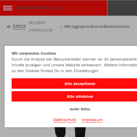
WELZOWER CARNEVAL CLUB
WELZOWER
ZURÜCK
JAKO Jogginghose Base mit Bündchen Damen
CARNEVAL CLUB
Wir verwenden Cookies
Durch die Analyse der Besucherdaten können wir dir personalisierte
Inhalte anzeigen und unsere Website verbessern. Weitere Informati
zu den Cookies findest Du in den Einstellungen.
Alle akzeptieren
Alle ablehnen
mehr Infos
Datenschutz
Impressum