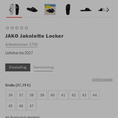
JAKO
Jakolette Locker
Artikelnummer:
5700
Lieferbar bis 2027
Einzelauftrag
Teambestellung
Größentabelle
Größe (27,79 €)
36
37
38
39
40
41
42
43
44
45
46
47
Als Teamschuh geeignet