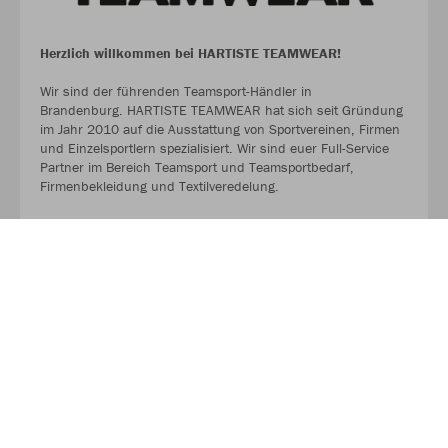
Herzlich willkommen bei HARTISTE TEAMWEAR!
Wir sind der führenden Teamsport-Händler in
Brandenburg. HARTISTE TEAMWEAR hat sich seit Gründung
im Jahr 2010 auf die Ausstattung von Sportvereinen, Firmen
und Einzelsportlern spezialisiert. Wir sind euer Full-Service
Partner im Bereich Teamsport und Teamsportbedarf,
Firmenbekleidung und Textilveredelung.
TEAMSHOP 89 HARTISTE powered by HARTISTE
TEAMWEAR
#TeamHartiste
ÜBER UNS