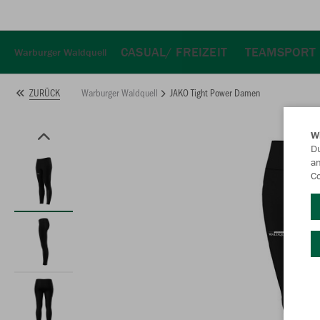
CASUAL/ FREIZEIT
TEAMSPORT
Warburger Waldquell
Warburger Waldquell
JAKO Tight Power Damen
ZURÜCK
W
Du
an
Co