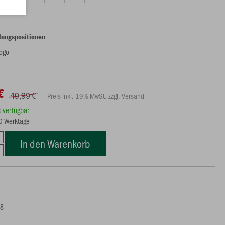
lungspositionen
ogo
€
49,99 €
Preis inkl. 19% MwSt. zzgl. Versand
rt verfügbar
10 Werktage
In den Warenkorb
ng