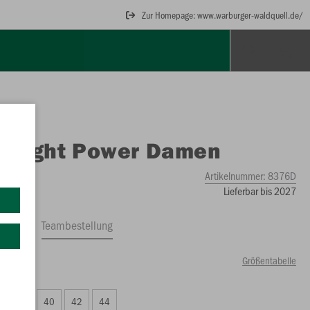
Zur Homepage: www.warburger-waldquell.de/
O
Tight Power Damen
Artikelnummer:
8376D
Lieferbar bis 2027
ftrag
Teambestellung
Größentabelle
99 €)
38
40
42
44