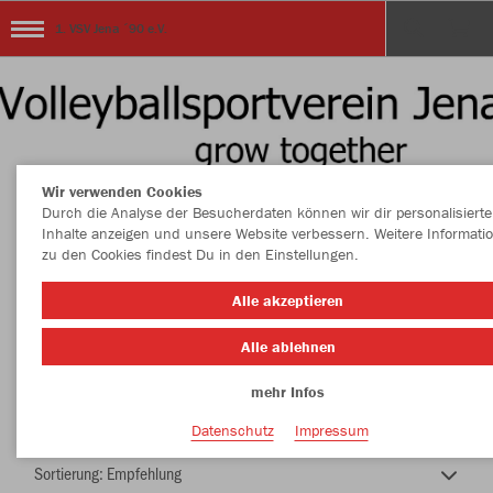
1. VSV Jena ´90 e.V.
Wir verwenden Cookies
Durch die Analyse der Besucherdaten können wir dir personalisierte
Inhalte anzeigen und unsere Website verbessern. Weitere Informati
zu den Cookies findest Du in den Einstellungen.
Vereinsshop 1. VSV Jena ´90 e.V.
Alle akzeptieren
Alle ablehnen
mehr Infos
Nachhaltig
Farbe
Datenschutz
Impressum