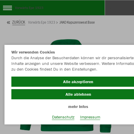
Vorwärts Epe 1923
ZURÜCK
Vorwärts Epe 1923
JAKO Kapuzensweat Base
Wir verwenden Cookies
Durch die Analyse der Besucherdaten können wir dir personalisierte
Inhalte anzeigen und unsere Website verbessern. Weitere Informati
zu den Cookies findest Du in den Einstellungen.
Alle akzeptieren
Alle ablehnen
mehr Infos
Datenschutz
Impressum