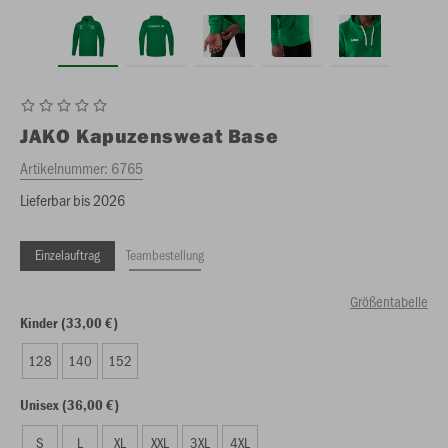
JAKO
Kapuzensweat Base
Artikelnummer:
6765
Lieferbar bis 2026
Einzelauftrag
Teambestellung
Größentabelle
Kinder (33,00 €)
128
140
152
Unisex (36,00 €)
S
L
XL
XXL
3XL
4XL