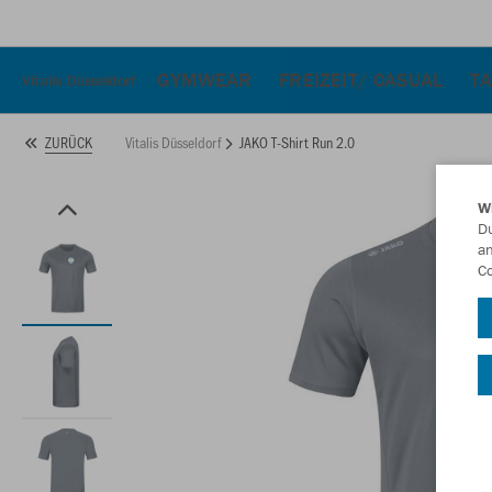
GYMWEAR
FREIZEIT/ CASUAL
T
Vitalis Düsseldorf
Vitalis Düsseldorf
JAKO T-Shirt Run 2.0
ZURÜCK
W
Du
an
Co