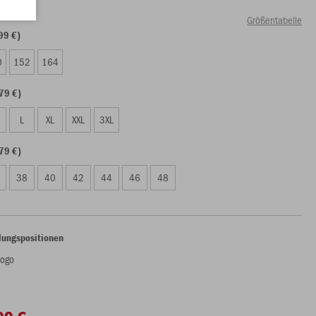
Größentabelle
99 €)
0
152
164
79 €)
L
XL
XXL
3XL
79 €)
38
40
42
44
46
48
lungspositionen
logo