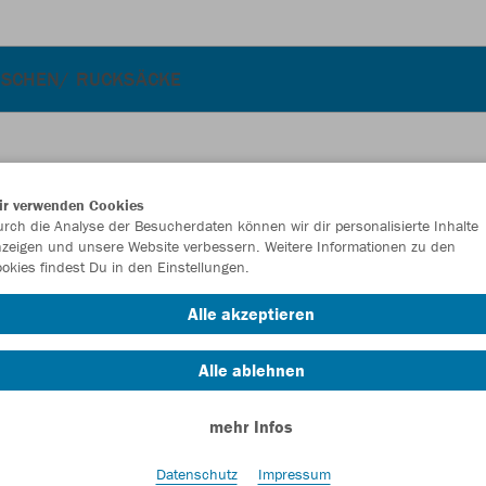
ASCHEN/ RUCKSÄCKE
ir verwenden Cookies
JAK
rch die Analyse der Besucherdaten können wir dir personalisierte Inhalte
zeigen und unsere Website verbessern. Weitere Informationen zu den
okies findest Du in den Einstellungen.
steingrau
Alle akzeptieren
Alle ablehnen
mehr Infos
Einzelau
Datenschutz
Impressum