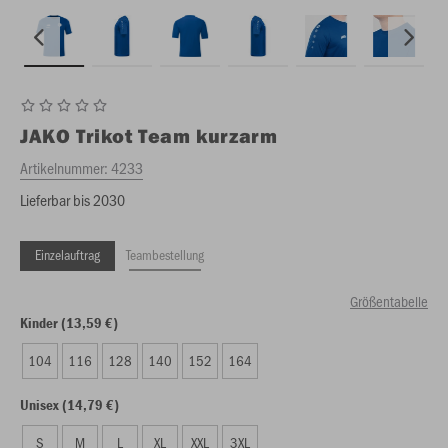
JAKO
Trikot Team kurzarm
Artikelnummer:
4233
Lieferbar bis 2030
Einzelauftrag
Teambestellung
Größentabelle
Kinder (13,59 €)
104
116
128
140
152
164
Unisex (14,79 €)
S
M
L
XL
XXL
3XL