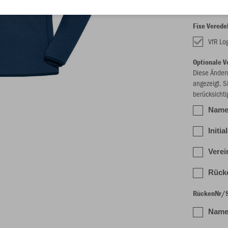
Fixe Verede
VfR Lo
Optionale V
Diese Änder
angezeigt. S
berücksichti
Name/
Initia
Verei
Rücke
RückenNr/Sp
Name/