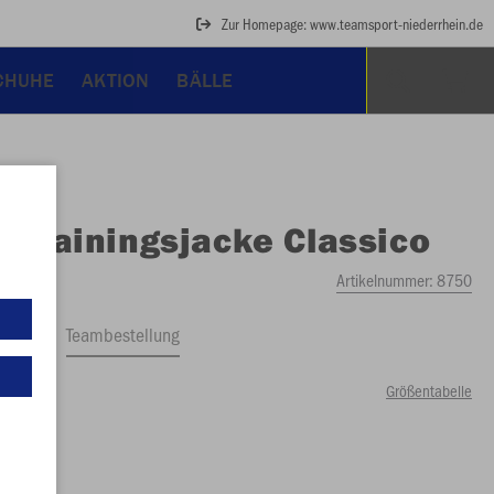
Zur Homepage: www.teamsport-niederrhein.de
CHUHE
AKTION
BÄLLE
O
Trainingsjacke Classico
Artikelnummer:
8750
ftrag
Teambestellung
Größentabelle
99 €)