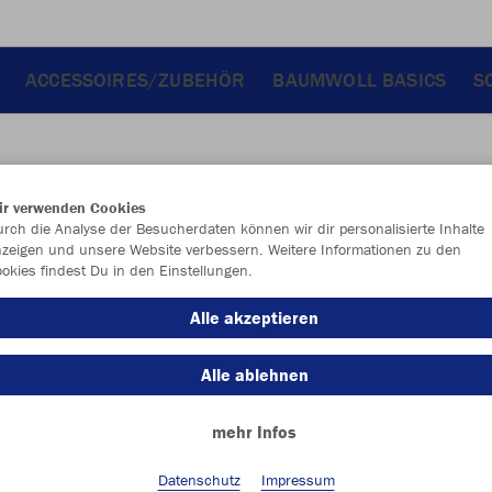
ACCESSOIRES/ZUBEHÖR
BAUMWOLL BASICS
S
ir verwenden Cookies
JAK
rch die Analyse der Besucherdaten können wir dir personalisierte Inhalte
zeigen und unsere Website verbessern. Weitere Informationen zu den
okies findest Du in den Einstellungen.
Alle akzeptieren
Einzelau
Alle ablehnen
Unisex (30,
mehr Infos
3XL
Datenschutz
Impressum