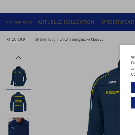
AKTUELLE KOLLEKTION
UNDERWEAR
VfR Mehrhoog
VfR Mehrhoog
JAKO Trainingsjacke Classico
ZURÜCK
W
Du
an
Co